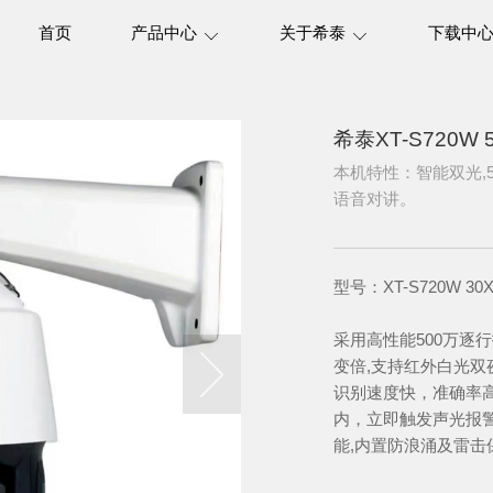
首页
产品中心
关于希泰
下载中
希泰XT-S720
本机特性：智能双光,5
语音对讲。
型号：XT-S720W 3
采用高性能500万逐
变倍,支持红外白光双
识别速度快，准确率
内，立即触发声光报
能,内置防浪涌及雷击