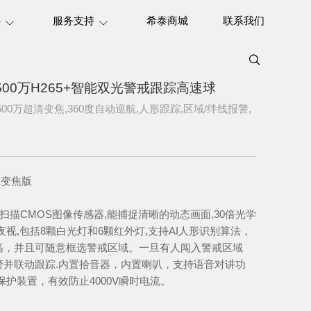
心
服务支持
希泰商城
联系我们
W 500万H265+智能双光警戒跟踪高速球
00万超清变焦,360度自动巡航,人形跟踪,区域/绊线报警,
0X变焦版
行扫描CMOS图像传感器,能捕捉清晰的动态画面,30倍光学
夜视,包括8颗白光灯和6颗红外灯,支持AI人形识别算法，
高，并且可随意框选警戒区域。一旦有人闯入警戒区域
警并联动跟踪.内置拾音器，内置喇叭，支持语音对讲功
保护装置，有效防止4000V瞬时电流。