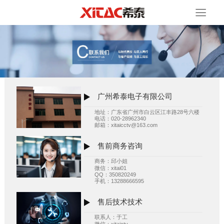
广州希泰电子有限公司
地址：广东省广州市白云区江丰路28号六楼
电话：020-28962340
邮箱：xitaicctv@163.com
售前商务咨询
商务：邱小姐
微信：xitai01
QQ：350820249
手机：13288666595
售后技术技术
联系人：于工
微信：xitaictv