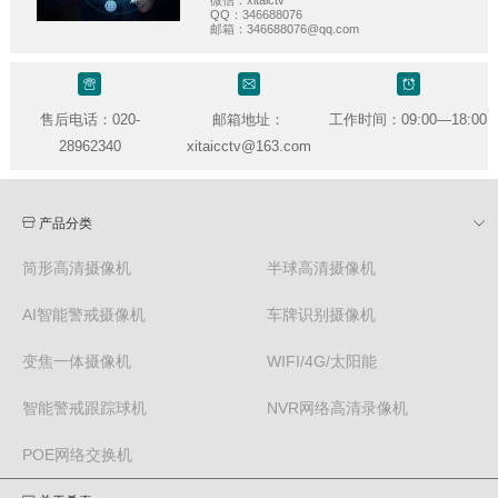
QQ：346688076
邮箱：346688076@qq.com
售后电话：020-
邮箱地址：
工作时间：09:00—18:00
28962340
xitaicctv
@163.com
产品分类
筒形高清摄像机
半球高清摄像机
AI智能警戒摄像机
车牌识别摄像机
变焦一体摄像机
WIFI/4G/太阳能
智能警戒跟踪球机
NVR网络高清录像机
POE网络交换机