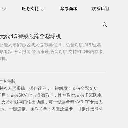
心
服务支持
希泰商城
联系我们
 6寸无线4G警戒跟踪全彩球机
智能人形侦测/区域入侵/越界侦测，语音对讲,APP远程
形追踪,语音报警,警情推送,语音对讲,支持512GB内存卡,
像机。
 6寸变焦版
，支持AI人形跟踪，操作简单，一键触发；支持全双光功
启；支持6KV 雷击浪涌防护，硬件强壮,支持IP66防水
支持有线网口输出功能，可一键连希泰NVR,TF卡最大
音提示、一键连接、操作简单；内置流量卡，可接外接SIM