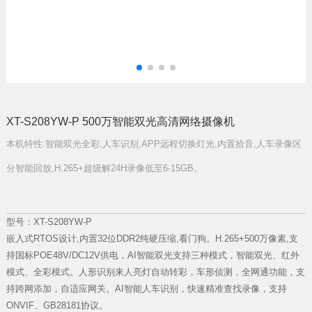
XT-S208YW-P 500万智能双光高清网络摄像机
本机特性:智能双光全彩,人车识别,APP远程切换灯光,内置拾音,人车录像区
分智能回放,H.265+超级解24H录像低至6-15GB。
型号：XT-S208YW-P
嵌入式RTOS设计,内置32位DDR2纯硬压缩,看门狗。H.265+500万像素,支
持国标POE48V/DC12V供电，AI智能双光支持三种模式，智能双光、红外
模式、全彩模式。人形识别来人亮灯自动转彩，车形侦测，全网通功能，支
持跨网添加，自适应网关。AI智能人车识别，快速精准查找录像，支持
ONVIF、GB28181协议
。