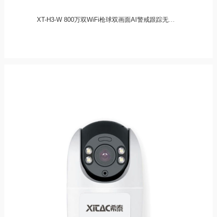
XT-H3-W 800万双WiFi枪球双画面AI警戒跟踪无线球机