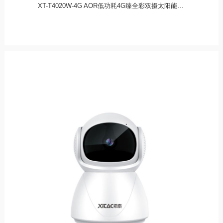
XT-T4020W-4G AOR低功耗4G臻全彩双摄太阳能监控