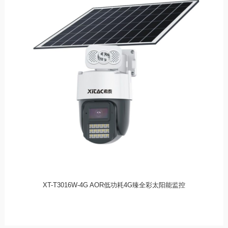
XT-T3016W-4G AOR低功耗4G臻全彩太阳能监控